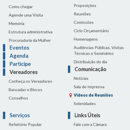
Proposições
Como chegar
Reuniões
Agende uma Visita
Comissões
Memória
Ciclo Orçamentário
Estrutura administrativa
Homenagens
Procuradoria da Mulher
Eventos
Audiências Públicas, Visitas
Técnicas e Seminários
Agenda
Distribuição do dia
Participe
Comunicação
Vereadores
Notícias
Conheça os Vereadores
Sala de Imprensa
Bancadas e Blocos
Vídeos de Reuniões
Conselhos
Solenidades
Serviços
Links Úteis
Refeitório Popular
Fale com a Câmara