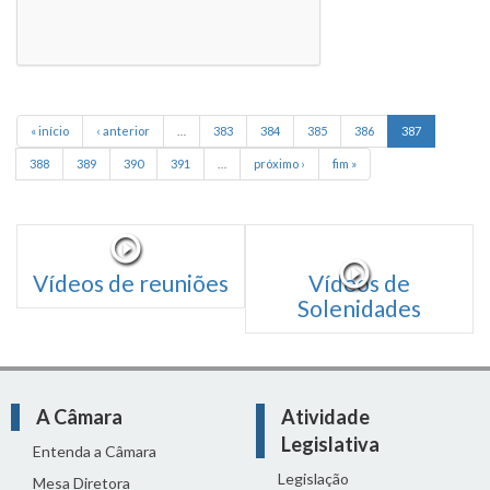
« início
‹ anterior
…
383
384
385
386
387
388
389
390
391
…
próximo ›
fim »
Vídeos de reuniões
Vídeos de
Solenidades
A Câmara
Atividade
Legislativa
Entenda a Câmara
Legislação
Mesa Diretora