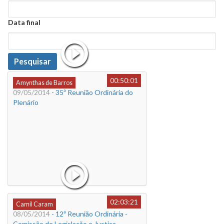
Data
Data final
Data
Pesquisar
00:50:01
Amynthas de Barros
09/05/2014
- 35ª Reunião Ordinária do
Plenário
02:03:21
Camil Caram
08/05/2014
- 12ª Reunião Ordinária -
Comissão de Legislação e Justiça