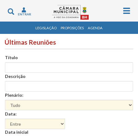
Togg
Toggle
ENTRAR
navig
navigation
LEGISLAÇÃO
PROPOSIÇÕES
AGENDA
Últimas Reuniões
Título
Descrição
Plenário:
Data:
Data
Data inicial