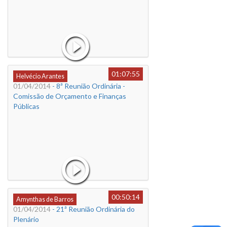
01:07:55
Helvécio Arantes
01/04/2014
- 8ª Reunião Ordinária -
Comissão de Orçamento e Finanças
Públicas
00:50:14
Amynthas de Barros
01/04/2014
- 21ª Reunião Ordinária do
Plenário