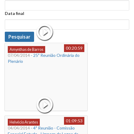
Data
Data final
Data
Pesquisar
00:20:59
Amynthas de Barros
07/04/2014
- 25ª Reunião Ordinária do
Plenário
01:09:53
Helvécio Arantes
04/04/2014
- 4ª Reunião - Comissão
Especial Estudo - Limpeza da Lagoa da