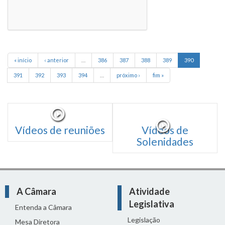
« início
‹ anterior
…
386
387
388
389
390
391
392
393
394
…
próximo ›
fim »
Vídeos de reuniões
Vídeos de
Solenidades
A Câmara
Atividade
Legislativa
Entenda a Câmara
Legislação
Mesa Diretora