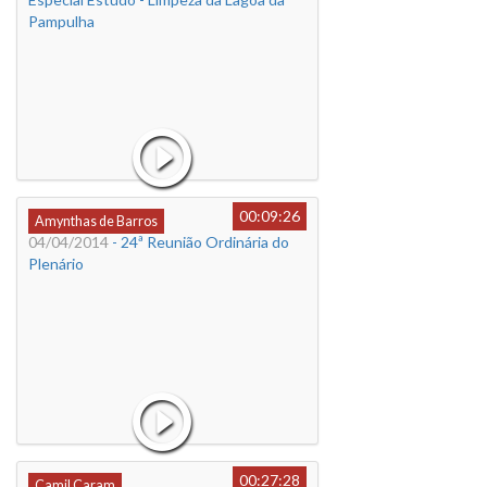
Pampulha
00:09:26
Amynthas de Barros
04/04/2014
- 24ª Reunião Ordinária do
Plenário
00:27:28
Camil Caram