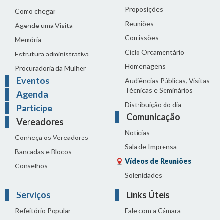
Proposições
Como chegar
Reuniões
Agende uma Visita
Comissões
Memória
Ciclo Orçamentário
Estrutura administrativa
Homenagens
Procuradoria da Mulher
Eventos
Audiências Públicas, Visitas
Técnicas e Seminários
Agenda
Distribuição do dia
Participe
Comunicação
Vereadores
Notícias
Conheça os Vereadores
Sala de Imprensa
Bancadas e Blocos
Vídeos de Reuniões
Conselhos
Solenidades
Serviços
Links Úteis
Refeitório Popular
Fale com a Câmara