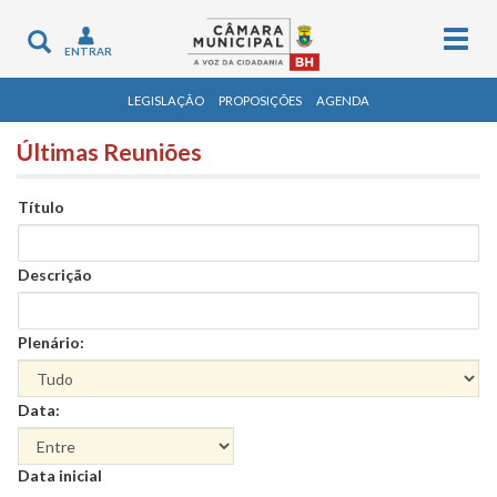
Togg
Toggle
ENTRAR
navig
navigation
LEGISLAÇÃO
PROPOSIÇÕES
AGENDA
Últimas Reuniões
Título
Descrição
Plenário:
Data:
Data
Data inicial