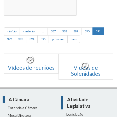
« início
‹ anterior
…
387
388
389
390
391
392
393
394
395
próximo ›
fim »
Vídeos de reuniões
Vídeos de
Solenidades
A Câmara
Atividade
Legislativa
Entenda a Câmara
Legislação
Mesa Diretora