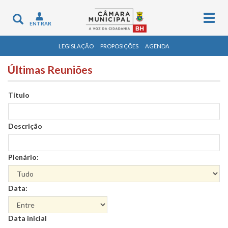
Togg
Toggle
ENTRAR
navig
navigation
LEGISLAÇÃO
PROPOSIÇÕES
AGENDA
Últimas Reuniões
Título
Descrição
Plenário:
Data:
Data
Data inicial