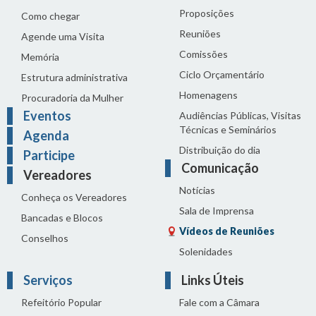
Proposições
Como chegar
Reuniões
Agende uma Visita
Comissões
Memória
Ciclo Orçamentário
Estrutura administrativa
Homenagens
Procuradoria da Mulher
Eventos
Audiências Públicas, Visitas
Técnicas e Seminários
Agenda
Distribuição do dia
Participe
Comunicação
Vereadores
Notícias
Conheça os Vereadores
Sala de Imprensa
Bancadas e Blocos
Vídeos de Reuniões
Conselhos
Solenidades
Serviços
Links Úteis
Refeitório Popular
Fale com a Câmara