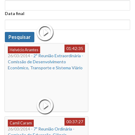
Data
Data final
Data
Pesquisar
01:42:35
Helvécio Arantes
26/03/2014
- 2ª Reunião Extraordinária -
Comissão de Desenvolvimento
Econômico, Transporte e Sistema Viário
00:37:27
Camil Caram
26/03/2014
- 7ª Reunião Ordinária -
Comissão de Educação, Ciência,