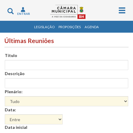
Togg
Toggle
ENTRAR
navig
navigation
LEGISLAÇÃO
PROPOSIÇÕES
AGENDA
Últimas Reuniões
Título
Descrição
Plenário:
Data:
Data
Data inicial