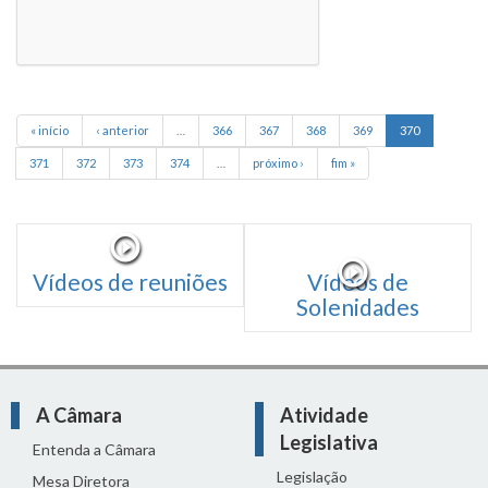
« início
‹ anterior
…
366
367
368
369
370
371
372
373
374
…
próximo ›
fim »
Vídeos de reuniões
Vídeos de
Solenidades
A Câmara
Atividade
Legislativa
Entenda a Câmara
Legislação
Mesa Diretora