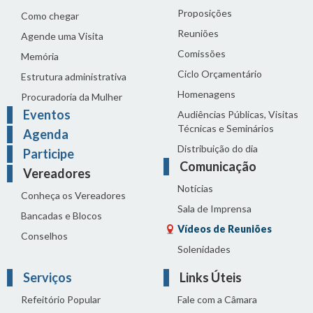
Proposições
Como chegar
Reuniões
Agende uma Visita
Comissões
Memória
Ciclo Orçamentário
Estrutura administrativa
Homenagens
Procuradoria da Mulher
Eventos
Audiências Públicas, Visitas
Técnicas e Seminários
Agenda
Distribuição do dia
Participe
Comunicação
Vereadores
Notícias
Conheça os Vereadores
Sala de Imprensa
Bancadas e Blocos
Vídeos de Reuniões
Conselhos
Solenidades
Serviços
Links Úteis
Refeitório Popular
Fale com a Câmara