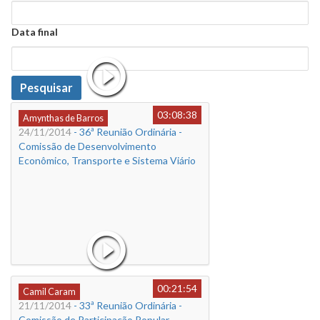
Data
Data final
Data
Pesquisar
03:08:38
Amynthas de Barros
24/11/2014
- 36ª Reunião Ordinária -
Comissão de Desenvolvimento
Econômico, Transporte e Sistema Viário
00:21:54
Camil Caram
21/11/2014
- 33ª Reunião Ordinária -
Comissão de Participação Popular