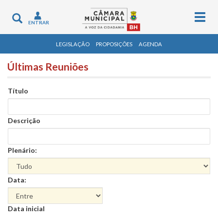
Togg
Toggle
ENTRAR
navig
navigation
LEGISLAÇÃO
PROPOSIÇÕES
AGENDA
Últimas Reuniões
Título
Descrição
Plenário:
Data:
Data
Data inicial