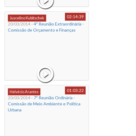
02:14:39
Juscelino Kubitschek
20/03/2014
- 4ª Reunião Extraordinária -
Comissão de Orçamento e Finanças
01:03:22
Helvécio Arantes
20/03/2014
- 7ª Reunião Ordinária -
Comissão de Meio Ambiente e Política
Urbana