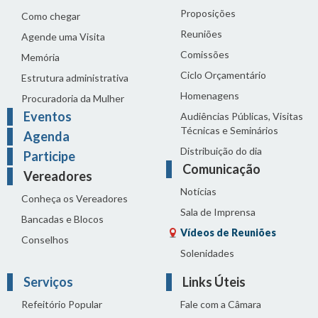
Proposições
Como chegar
Reuniões
Agende uma Visita
Comissões
Memória
Ciclo Orçamentário
Estrutura administrativa
Homenagens
Procuradoria da Mulher
Eventos
Audiências Públicas, Visitas
Técnicas e Seminários
Agenda
Distribuição do dia
Participe
Comunicação
Vereadores
Notícias
Conheça os Vereadores
Sala de Imprensa
Bancadas e Blocos
Vídeos de Reuniões
Conselhos
Solenidades
Serviços
Links Úteis
Refeitório Popular
Fale com a Câmara