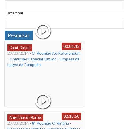
Data
Data final
Data
Pesquisar
00:01:45
Camil Caram
27/03/2014
- 1ª Reunião Ad Referendum
- Comissão Especial Estudo - Limpeza da
Lagoa da Pampulha
02:15:50
Amynthas de Barros
27/03/2014
- 8ª Reunião Ordinária -
Comissão de Direitos Humanos e Defesa