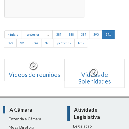
« início
‹ anterior
…
387
388
389
390
391
392
393
394
395
próximo ›
fim »
Vídeos de reuniões
Vídeos de
Solenidades
A Câmara
Atividade
Legislativa
Entenda a Câmara
Legislação
Mesa Diretora