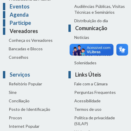
Eventos
Audiências Públicas, Visitas
Técnicas e Seminários
Agenda
Distribuição do dia
Participe
Comunicação
Vereadores
Notícias
Conheça os Vereadores
Sala de Imprensa
Bancadas e Blocos
Vídeos de Reuniões
Conselhos
Solenidades
Serviços
Links Úteis
Refeitório Popular
Fale com a Câmara
Sine
Perguntas Frequentes
Conciliação
Acessibilidade
Posto de Identificação
Termos de uso
Procon
Política de privacidade
(SILAP)
Internet Popular