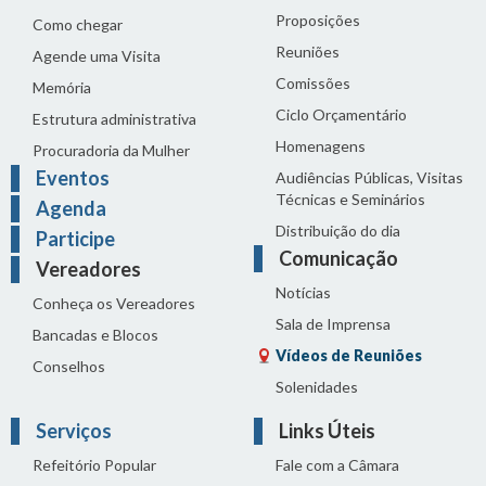
Proposições
Como chegar
Reuniões
Agende uma Visita
Comissões
Memória
Ciclo Orçamentário
Estrutura administrativa
Homenagens
Procuradoria da Mulher
Eventos
Audiências Públicas, Visitas
Técnicas e Seminários
Agenda
Distribuição do dia
Participe
Comunicação
Vereadores
Notícias
Conheça os Vereadores
Sala de Imprensa
Bancadas e Blocos
Vídeos de Reuniões
Conselhos
Solenidades
Serviços
Links Úteis
Refeitório Popular
Fale com a Câmara