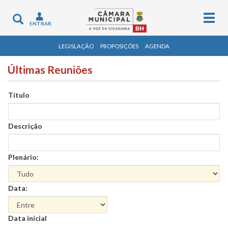
Togg
Toggle
ENTRAR
navig
navigation
LEGISLAÇÃO
PROPOSIÇÕES
AGENDA
Últimas Reuniões
Título
Descrição
Plenário:
Data:
Data
Data inicial