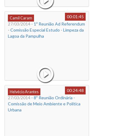
00:01:45
Camil Caram
27/03/2014
- 1ª Reunião Ad Referendum
- Comissão Especial Estudo - Limpeza da
Lagoa da Pampulha
00:24:48
Helvécio Arantes
27/03/2014
- 8ª Reunião Ordinária -
Comissão de Meio Ambiente e Política
Urbana