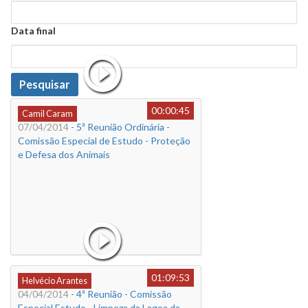
Data
Data final
Data
Pesquisar
00:00:45
Camil Caram
07/04/2014
- 5ª Reunião Ordinária -
Comissão Especial de Estudo - Proteção
e Defesa dos Animais
01:09:53
Helvécio Arantes
04/04/2014
- 4ª Reunião - Comissão
Especial Estudo - Limpeza da Lagoa da