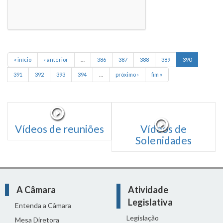
« início
‹ anterior
…
386
387
388
389
390
391
392
393
394
…
próximo ›
fim »
Vídeos de reuniões
Vídeos de
Solenidades
A Câmara
Atividade
Legislativa
Entenda a Câmara
Legislação
Mesa Diretora