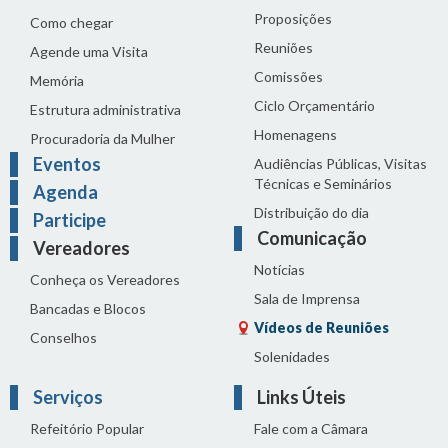
Proposições
Como chegar
Reuniões
Agende uma Visita
Comissões
Memória
Ciclo Orçamentário
Estrutura administrativa
Homenagens
Procuradoria da Mulher
Eventos
Audiências Públicas, Visitas
Técnicas e Seminários
Agenda
Distribuição do dia
Participe
Comunicação
Vereadores
Notícias
Conheça os Vereadores
Sala de Imprensa
Bancadas e Blocos
Vídeos de Reuniões
Conselhos
Solenidades
Serviços
Links Úteis
Refeitório Popular
Fale com a Câmara