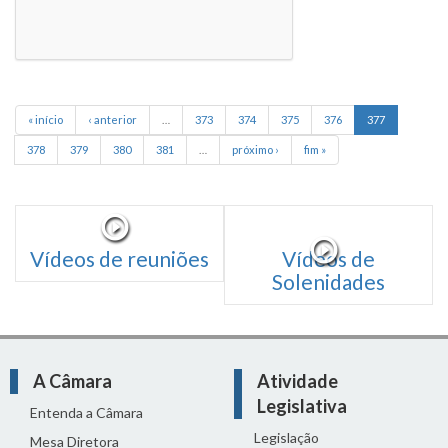
« início
‹ anterior
…
373
374
375
376
377
378
379
380
381
…
próximo ›
fim »
Vídeos de reuniões
Vídeos de
Solenidades
A Câmara
Atividade
Legislativa
Entenda a Câmara
Legislação
Mesa Diretora