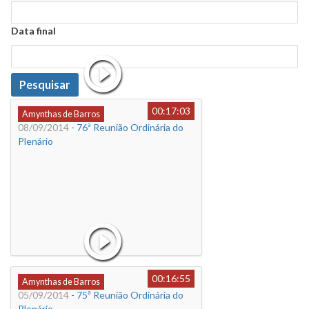
Data
Data final
Data
Pesquisar
00:17:03
Amynthas de Barros
08/09/2014
- 76ª Reunião Ordinária do
Plenário
00:16:55
Amynthas de Barros
05/09/2014
- 75ª Reunião Ordinária do
Plenário