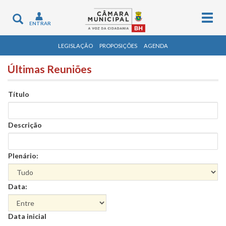
Togg
Toggle
ENTRAR
navig
navigation
LEGISLAÇÃO
PROPOSIÇÕES
AGENDA
Últimas Reuniões
Título
Descrição
Plenário:
Data:
Data
Data inicial