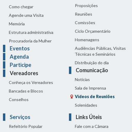
Proposições
Como chegar
Reuniões
Agende uma Visita
Comissões
Memória
Ciclo Orçamentário
Estrutura administrativa
Homenagens
Procuradoria da Mulher
Eventos
Audiências Públicas, Visitas
Técnicas e Seminários
Agenda
Distribuição do dia
Participe
Comunicação
Vereadores
Notícias
Conheça os Vereadores
Sala de Imprensa
Bancadas e Blocos
Vídeos de Reuniões
Conselhos
Solenidades
Serviços
Links Úteis
Refeitório Popular
Fale com a Câmara