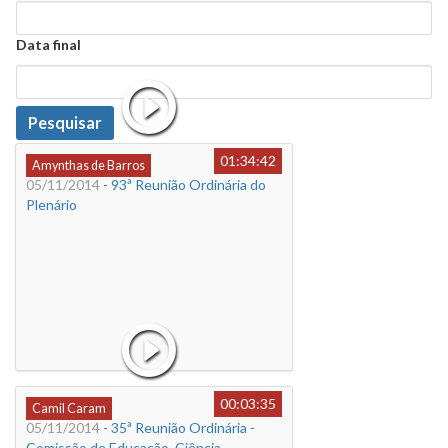
Data
Data final
Data
Pesquisar
01:34:42
Amynthas de Barros
05/11/2014
- 93ª Reunião Ordinária do
Plenário
00:03:35
Camil Caram
05/11/2014
- 35ª Reunião Ordinária -
Comissão de Educação, Ciência,