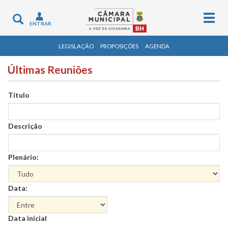
Togg
Toggle
ENTRAR
navig
navigation
LEGISLAÇÃO
PROPOSIÇÕES
AGENDA
Últimas Reuniões
Título
Descrição
Plenário:
Data:
Data
Data inicial