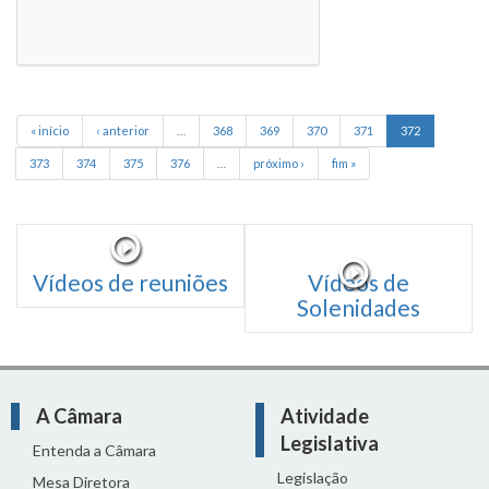
« início
‹ anterior
…
368
369
370
371
372
373
374
375
376
…
próximo ›
fim »
Vídeos de reuniões
Vídeos de
Solenidades
A Câmara
Atividade
Legislativa
Entenda a Câmara
Legislação
Mesa Diretora