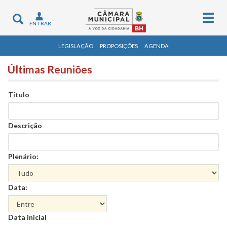
Togg
Toggle
ENTRAR
navig
navigation
LEGISLAÇÃO
PROPOSIÇÕES
AGENDA
Últimas Reuniões
Título
Descrição
Plenário:
Data:
Data
Data inicial