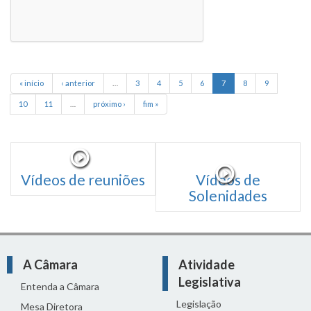
« início
‹ anterior
…
3
4
5
6
7
8
9
10
11
…
próximo ›
fim »
Vídeos de reuniões
Vídeos de
Solenidades
A Câmara
Atividade
Legislativa
Entenda a Câmara
Legislação
Mesa Diretora