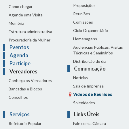
Proposições
Como chegar
Reuniões
Agende uma Visita
Comissões
Memória
Ciclo Orçamentário
Estrutura administrativa
Homenagens
Procuradoria da Mulher
Eventos
Audiências Públicas, Visitas
Técnicas e Seminários
Agenda
Distribuição do dia
Participe
Comunicação
Vereadores
Notícias
Conheça os Vereadores
Sala de Imprensa
Bancadas e Blocos
Vídeos de Reuniões
Conselhos
Solenidades
Serviços
Links Úteis
Refeitório Popular
Fale com a Câmara