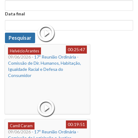
Data
Data final
Data
Pesquisar
00:25:47
Helvécio Arantes
09/06/2026
- 17ª Reunião Ordinária -
Comissão de Dir. Humanos, Habitação,
Igualdade Racial e Defesa do
Consumidor
00:19:51
Camil Caram
09/06/2026
- 17ª Reunião Ordinária -
Comissão de Legislação e Justiça