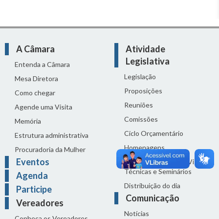
A Câmara
Atividade
Legislativa
Entenda a Câmara
Legislação
Mesa Diretora
Proposições
Como chegar
Reuniões
Agende uma Visita
Comissões
Memória
Ciclo Orçamentário
Estrutura administrativa
Homenagens
Procuradoria da Mulher
Eventos
Audiências Públicas, Visitas
Técnicas e Seminários
Agenda
Distribuição do dia
Participe
Comunicação
Vereadores
Notícias
Conheça os Vereadores