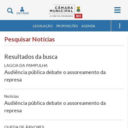
Togg
Toggle
ENTRAR
navig
navigation
LEGISLAÇÃO
PROPOSIÇÕES
AGENDA
Pesquisar Notícias
Resultados da busca
LAGOA DA PAMPULHA
Audiência pública debate o assoreamento da
represa
Notícias
Audiência pública debate o assoreamento da
represa
QUEDA DE ÁRVORES