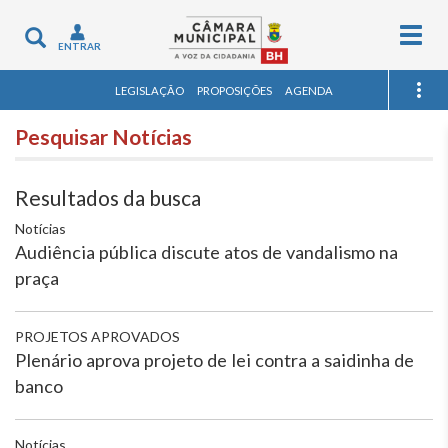
Togg
Toggle
ENTRAR
navig
navigation
LEGISLAÇÃO
PROPOSIÇÕES
AGENDA
Pesquisar Notícias
Resultados da busca
Notícias
Audiência pública discute atos de vandalismo na
praça
PROJETOS APROVADOS
Plenário aprova projeto de lei contra a saidinha de
banco
Notícias