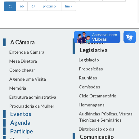
65
66
67
próximo ›
fim »
A Câmara
Atividade
Legislativa
Entenda a Câmara
Legislação
Mesa Diretora
Proposições
Como chegar
Reuniões
Agende uma Visita
Comissões
Memória
Ciclo Orçamentário
Estrutura administrativa
Homenagens
Procuradoria da Mulher
Eventos
Audiências Públicas, Visitas
Técnicas e Seminários
Agenda
Distribuição do dia
Participe
Comunicação