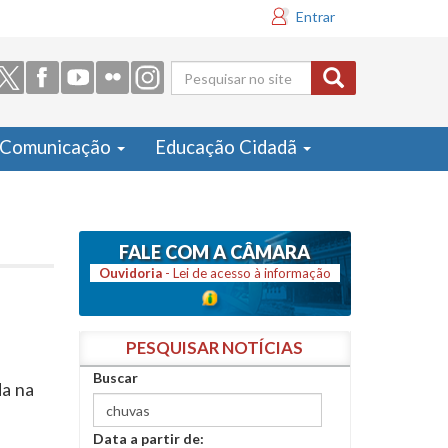
Entrar
Formulário
de busca
Comunicação
Educação Cidadã
FALE COM A CÂMARA
Ouvidoria
- Lei de acesso à informação
PESQUISAR NOTÍCIAS
Buscar
a na
Data a partir de: