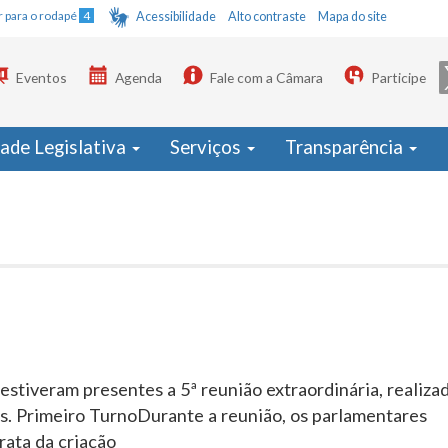
Ir para o rodapé
4
Acessibilidade
Alto contraste
Mapa do site
Eventos
Agenda
Fale com a Câmara
Participe
dade Legislativa
Serviços
Transparência
veram presentes a 5ª reunião extraordinária, realizad
os. Primeiro TurnoDurante a reunião, os parlamentares
rata da criação