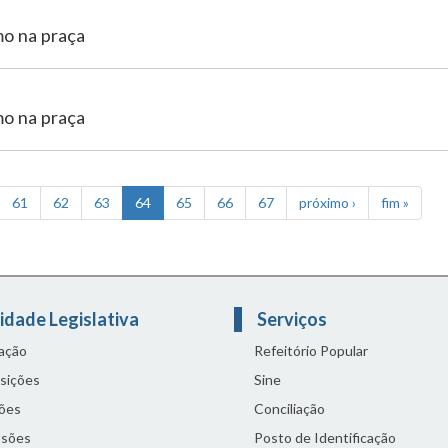
mo na praça
mo na praça
61
62
63
64
65
66
67
próximo ›
fim »
idade Legislativa
Serviços
lação
Refeitório Popular
sições
Sine
ões
Conciliação
sões
Posto de Identificação