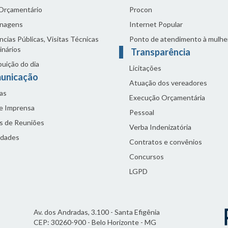
 Orçamentário
Procon
nagens
Internet Popular
cias Públicas, Visitas Técnicas
Ponto de atendimento à mulhe
inários
Transparência
buição do dia
Licitações
unicação
Atuação dos vereadores
as
Execução Orçamentária
de Imprensa
Pessoal
s de Reuniões
Verba Indenizatória
idades
Contratos e convênios
Concursos
LGPD
Av. dos Andradas, 3.100 - Santa Efigênia
CEP: 30260-900 - Belo Horizonte - MG