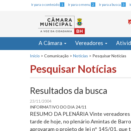
Ir para o conteúdo
1
Ir para o menu
2
Ir para a busca
3
A Câmara
Vereadores
Ativi
Início
>
Comunicação
>
Noticias
>
Pesquisar Notícias
Pesquisar Notícias
Resultados da busca
23/11/2004
INFORMATIVO DO DIA 24/11
RESUMO DA PLENÁRIA Vinte vereadores esti
tarde de hoje, no plenário Amintas de Barr
aprovaram o projeto de lei n° 145/01, que t