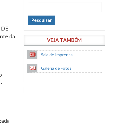
Pesquisar
 DE
ente da
VEJA TAMBÉM
Sala de Imprensa
Galeria de Fotos
o
 a
zada