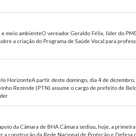
e e meio ambienteO vereador Geraldo Félix, líder do PM
sobre a criação do Programa de Saúde Vocal para profess
lo HorizonteA partir deste domingo, dia 4 de dezembro,
vinho Rezende (PTN) assume o cargo de prefeito de Bel
eder
apoio da Câmara de BHA Câmara sediou, hoje, a primeir
er a construção da Rede Nacional de Proteção e Defesa 