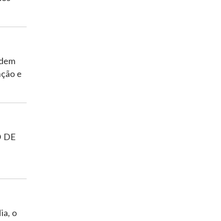
idem
nção e
 DE
ia, o