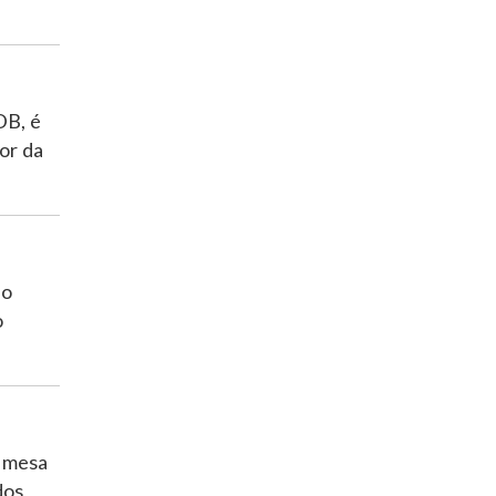
DB, é
or da
 o
o
a mesa
dos