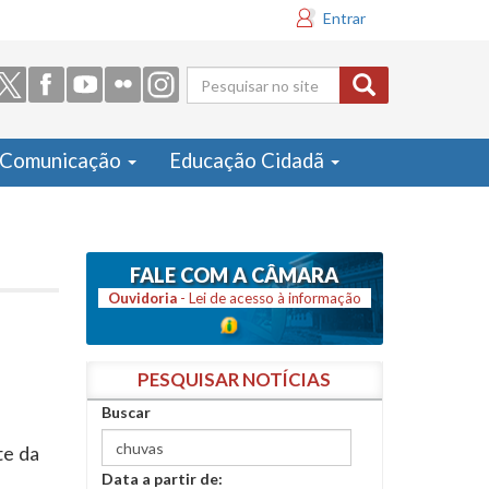
Entrar
Formulário
de busca
Comunicação
Educação Cidadã
FALE COM A CÂMARA
Ouvidoria
- Lei de acesso à informação
PESQUISAR NOTÍCIAS
Buscar
te da
Data a partir de: