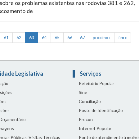
sobre os problemas existentes nas rodovias 381 e 262,
escoamento de
61
62
63
64
65
66
67
próximo ›
fim »
idade Legislativa
Serviços
lação
Refeitório Popular
sições
Sine
ões
Conciliação
sões
Posto de Identificação
 Orçamentário
Procon
nagens
Internet Popular
cias Públicas, Visitas Técnicas
Ponto de atendimento à mulhe