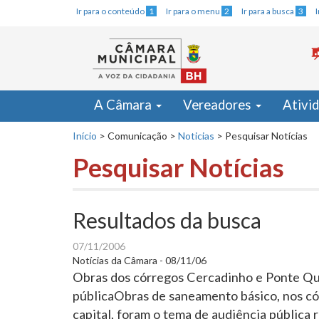
Ir para o conteúdo
1
Ir para o menu
2
Ir para a busca
3
A Câmara
Vereadores
Ativi
Início
>
Comunicação
>
Noticias
>
Pesquisar Notícias
Pesquisar Notícias
Resultados da busca
07/11/2006
Notícias da Câmara - 08/11/06
Obras dos córregos Cercadinho e Ponte Qu
públicaObras de saneamento básico, nos c
capital, foram o tema de audiência pública r