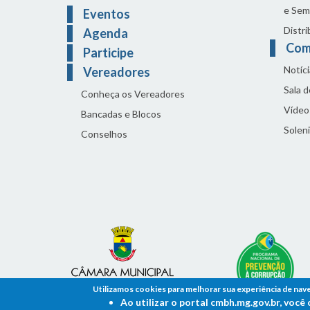
e Sem
Eventos
Distri
Agenda
Com
Participe
Notíci
Vereadores
Sala 
Conheça os Vereadores
Vídeo
Bancadas e Blocos
Solen
Conselhos
Utilizamos cookies para melhorar sua experiência de nav
Ao utilizar o portal cmbh.mg.gov.br, voc