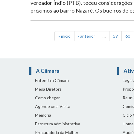
vereador Índio (PTB), teceu considerações 
próximos ao bairro Nazaré. Os bueiros de 
« início
‹ anterior
…
59
60
A Câmara
Ativ
Entenda a Câmara
Legis
Mesa Diretora
Propo
Como chegar
Reuni
Agende uma Visita
Comis
Memória
Ciclo
Estrutura administrativa
Home
Procuradoria da Mulher
Audiên