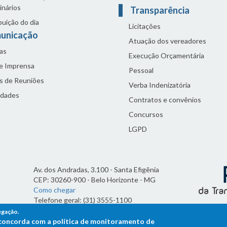
inários
Transparência
buição do dia
Licitações
unicação
Atuação dos vereadores
as
Execução Orçamentária
de Imprensa
Pessoal
s de Reuniões
Verba Indenizatória
idades
Contratos e convênios
Concursos
LGPD
Av. dos Andradas, 3.100 - Santa Efigênia
CEP: 30260-900 - Belo Horizonte - MG
Como chegar
Telefone geral: (31) 3555-1100
Horário de funcionamento:
egação.
7h às 19h
ê concorda com a política de monitoramento de