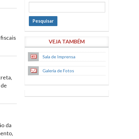
Pesquisar
fiscais
VEJA TAMBÉM
Sala de Imprensa
Galeria de Fotos
reta,
 de
ão da
mento,