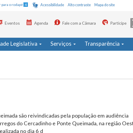
Ir para o rodapé
4
Acessibilidade
Alto contraste
Mapa do site
Eventos
Agenda
Fale com a Câmara
Participe
dade Legislativa
Serviços
Transparência
eimada são reivindicadas pela população em audiência
órregos do Cercadinho e Ponte Queimada, na região Oes
ealizada no dia 6 d