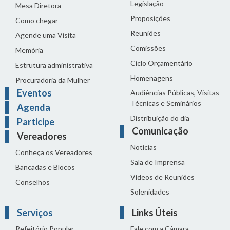
Legislação
Mesa Diretora
Proposições
Como chegar
Reuniões
Agende uma Visita
Comissões
Memória
Ciclo Orçamentário
Estrutura administrativa
Homenagens
Procuradoria da Mulher
Eventos
Audiências Públicas, Visitas
Técnicas e Seminários
Agenda
Distribuição do dia
Participe
Comunicação
Vereadores
Notícias
Conheça os Vereadores
Sala de Imprensa
Bancadas e Blocos
Vídeos de Reuniões
Conselhos
Solenidades
Serviços
Links Úteis
Refeitório Popular
Fale com a Câmara