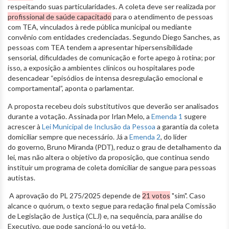
respeitando suas particularidades. A coleta deve ser realizada por
profissional de saúde capacitado
para o atendimento de pessoas
com TEA, vinculados à rede pública municipal ou mediante
convênio com entidades credenciadas. Segundo Diego Sanches, as
pessoas com TEA tendem a apresentar hipersensibilidade
sensorial, dificuldades de comunicação e forte apego à rotina; por
isso, a exposição a ambientes clínicos ou hospitalares pode
desencadear “episódios de intensa desregulação emocional e
comportamental”, aponta o parlamentar.
A proposta recebeu dois substitutivos que deverão ser analisados
durante a votação. Assinada por Irlan Melo, a
Emenda 1
sugere
acrescer à
Lei Municipal de Inclusão da Pessoa
a garantia da coleta
domiciliar sempre que necessário. Já a
Emenda 2
, do líder
do governo, Bruno Miranda (PDT), reduz o grau de detalhamento da
lei, mas não altera o objetivo da proposição, que continua sendo
instituir um programa de coleta domiciliar de sangue para pessoas
autistas.
A aprovação do PL 275/2025 depende de
21 votos
"sim". Caso
alcance o quórum, o texto segue para redação final pela Comissão
de Legislação de Justiça (CLJ) e, na sequência, para análise do
Executivo, que pode sancioná-lo ou vetá-lo.