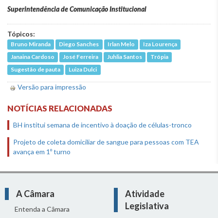
Superintendência de Comunicação Institucional
Tópicos:
Bruno Miranda
Diego Sanches
Irlan Melo
Iza Lourença
Janaina Cardoso
José Ferreira
Juhlia Santos
Trópia
Sugestão de pauta
Luiza Dulci
Versão para impressão
NOTÍCIAS RELACIONADAS
BH institui semana de incentivo à doação de células-tronco
Projeto de coleta domiciliar de sangue para pessoas com TEA
avança em 1º turno
A Câmara
Atividade
Legislativa
Entenda a Câmara