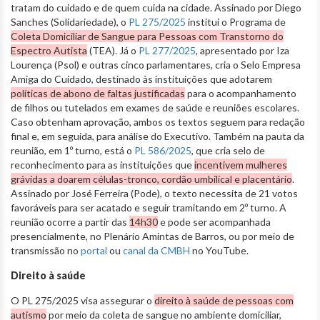
tratam do cuidado e de quem cuida na cidade. Assinado por Diego
Sanches (Solidariedade), o
PL 275/2025
institui o Programa de
Coleta Domiciliar de Sangue para Pessoas com Transtorno do
Espectro Autista
(TEA). Já o
PL 277/2025
, apresentado por Iza
Lourença (Psol) e outras cinco parlamentares, cria o Selo Empresa
Amiga do Cuidado, destinado às instituições que adotarem
políticas de abono de faltas justificadas
para o acompanhamento
de filhos ou tutelados em exames de saúde e reuniões escolares.
Caso obtenham aprovação, ambos os textos seguem para redação
final e, em seguida, para análise do Executivo. Também na pauta da
reunião, em 1º turno, está o
PL 586/2025
, que cria selo de
reconhecimento para as instituições que
incentivem mulheres
grávidas a doarem células-tronco, cordão umbilical e placentário
.
Assinado por José Ferreira (Pode), o texto necessita de 21 votos
favoráveis para ser acatado e seguir tramitando em 2º turno. A
reunião ocorre a partir das
14h30
e pode ser acompanhada
presencialmente, no Plenário Amintas de Barros, ou por meio de
transmissão no
portal
ou
canal da CMBH
no YouTube.
Direito à saúde
O PL 275/2025 visa assegurar o
direito à saúde de pessoas com
autismo
por meio da coleta de sangue no ambiente domiciliar,