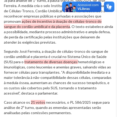
Já para análise de 1º turno, a pauta traz o PL 586/2025, de José
Ferreira. A medida cria o selo Instituição Amiga da Mulher Doadora
de Células-Tronco, Cordão Umbilical e Placentário, destinado a
reconhecer empresas públicas e privadas e associações que
promovam
ações de incentivo à doação de células-tronco do
sangue do cordão umbilical e da placenta
. O texto estabelece ainda
a possibilidade, mediante processo administrativo e ampla defesa,
de perda da certificação pelas instituições que deixarem de
atender às exigências previstas.
Segundo José Ferreira, a doação de células-tronco do sangue de
cordão umbilical e placenta é crucial no Sistema Único de Saúde
(SUS) para o
tratamento de diversas doenças
hematológicas e
imunológicas, como leucemias e anemias graves, salvando vidas ao
fornecer células para transplantes. “A disponibilidade imediata e a
maior tolerância à não-compatibilidade dessas células, comparadas
à medula óssea, aumentam as chances de sucesso terapêutico, e
os custos são cobertos pelo SUS, tornando o tratamento
acessível”, destaca o parlamentar.
Caso alcance os
21 votos
necessários, o PL 586/2025 segue para
análise de 2º turno, quando as emendas apresentadas serão
analisadas pelas comissões permanentes.