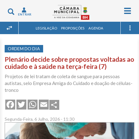
Togg
Toggle
ENTRAR
navig
navigation
LEGISLAÇÃO
PROPOSIÇÕES
AGENDA
ORDEM DO DIA
Plenário decide sobre propostas voltadas ao
cuidado e à saúde na terça-feira (7)
Projetos de lei tratam de coleta de sangue para pessoas
autistas, selo Empresa Amiga do Cuidado e doação de células-
tronco
Share
Facebook
Twitter
WhatsApp
Email
Segunda-Feira, 6 Julho, 2026 - 11:30