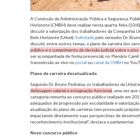
A Comissão de Administração Pública e Segurança Públi
Horizonte (CMBH) deve realizar nesta quarta-feira (10/6)
discutir a valorização dos trabalhadores da Companhia U
Belo Horizonte (Urbel).
Solicitado
pelo vereador Dr. Brun
discutir, entre outros temas, o plano de carreira dos serv
público e o cumprimento de decisão judicial sobre o piso s
ser acompanhada de forma presencial, no Plenário Camil
transmissão ao vivo no
portal
ou
canal da CMBH
no YouT
Plano de carreira desatualizado
Segundo Dr. Bruno Pedralva, os trabalhadores da Urbel 
defasagem salarial e estagnação funcional
, uma vez que o
categoria remonta ao concurso público realizado em 2
adequados de progressão por escolaridade e valorização 
atualização do plano de carreiras tem provocado prejuíz
impactando diretamente suas perspectivas de desenvolv
reconhecimento institucional”, destaca o parlamentar.
Novo concurso público