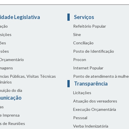
idade Legislativa
Serviços
lação
Refeitório Popular
sições
Sine
ões
Conciliação
sões
Posto de Identificação
 Orçamentário
Procon
nagens
Internet Popular
cias Públicas, Visitas Técnicas
Ponto de atendimento à mulhe
inários
Transparência
buição do dia
Licitações
unicação
Atuação dos vereadores
as
Execução Orçamentária
de Imprensa
Pessoal
s de Reuniões
Verba Indenizatória