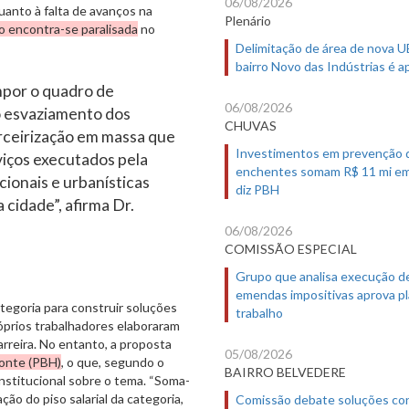
06/08/2026
anto à falta de avanços na
Plenário
o encontra-se paralisada
no
Delimitação de área de nova 
bairro Novo das Indústrias é 
por o quadro de
06/08/2026
o esvaziamento dos
CHUVAS
erceirização em massa que
Investimentos em prevenção 
iços executados pela
enchentes somam R$ 11 mi em
cionais e urbanísticas
diz PBH
 cidade”, afirma Dr.
06/08/2026
COMISSÃO ESPECIAL
Grupo que analisa execução d
emendas impositivas aprova p
tegoria para construir soluções
trabalho
próprios trabalhadores elaboraram
rreira. No entanto, a proposta
05/08/2026
zonte (PBH)
, o que, segundo o
BAIRRO BELVEDERE
institucional sobre o tema. “Soma-
ação do piso salarial da categoria,
Comissão debate soluções co