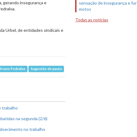
a, gerando insegurança e
sensação de insegurança e fur
Pedralva.
motos
Todas as notícias
a Urbel, de entidades sindicais e
 Bruno Pedralva
Sugestão de pauta
e trabalho
ebatidas na segunda (2/6)
adoecimento no trabalho