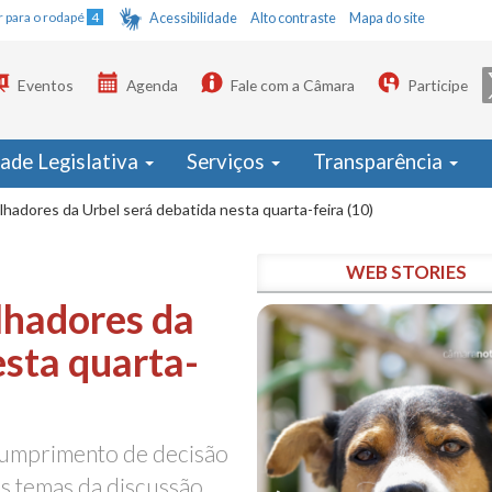
Ir para o rodapé
4
Acessibilidade
Alto contraste
Mapa do site
Eventos
Agenda
Fale com a Câmara
Participe
dade Legislativa
Serviços
Transparência
lhadores da Urbel será debatida nesta quarta-feira (10)
WEB STORIES
lhadores da
esta quarta-
 cumprimento de decisão
 os temas da discussão