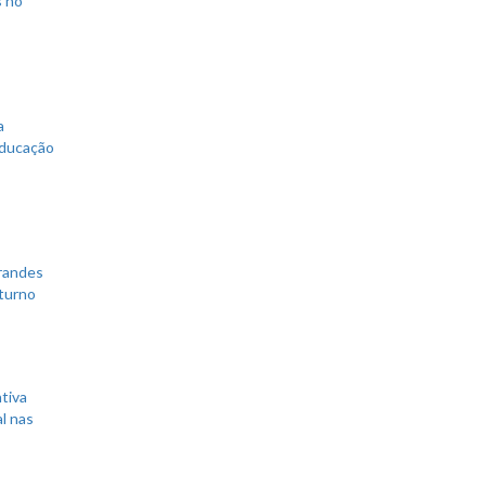
s no
a
educação
grandes
 turno
tiva
l nas