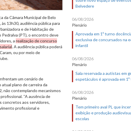
sobre novo espaço de evento
Belvedere
ca da Câmara Municipal de Belo
06/08/2026
, às 13h30, audiência pública para
Plenário
rbanizadora e de Habitação de
Aprovada em 1º turno docênci
o Pedralva (PT), o encontro deve
exclusiva de concursados na 
idores, a
realização de concurso
infantil
alarial
. A audiência pública poderá
 Caram, ou por meio de
ube.
06/08/2026
Plenário
Sala reservada a autistas em 
enfrentam um cenário de
espetáculos é aprovada em 1º
 atual plano de carreira da
012, não contemplando mecanismos
06/08/2026
profissional. “A ausência de
Plenário
os concretos aos servidores,
Tem primeiro aval PL que incen
imento profissional e
exibição e produção audiovisua
escolas