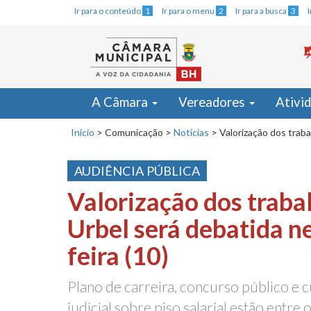
Ir para o conteúdo
1
Ir para o menu
2
Ir para a busca
3
A Câmara
Vereadores
Ativi
Início
>
Comunicação
>
Notícias
>
Valorização dos traba
AUDIÊNCIA PÚBLICA
Valorização dos traba
Urbel será debatida n
feira (10)
Plano de carreira, concurso público e
judicial sobre piso salarial estão entre