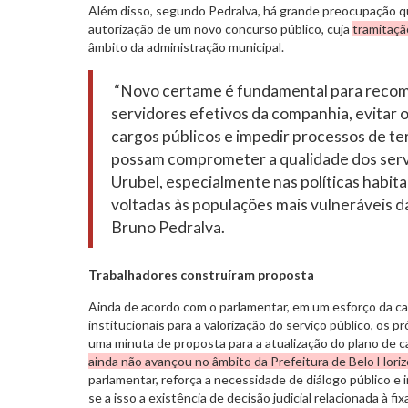
Além disso, segundo Pedralva, há grande preocupação qu
autorização de um novo concurso público, cuja
tramitaçã
âmbito da administração municipal.
“Novo certame é fundamental para recom
servidores efetivos da companhia, evitar 
cargos públicos e impedir processos de t
possam comprometer a qualidade dos serv
Urubel, especialmente nas políticas habita
voltadas às populações mais vulneráveis da
Bruno Pedralva.
Trabalhadores construíram proposta
Ainda de acordo com o parlamentar, em um esforço da ca
institucionais para a valorização do serviço público, os 
uma minuta de proposta para a atualização do plano de ca
ainda não avançou no âmbito da Prefeitura de Belo Hori
parlamentar, reforça a necessidade de diálogo público e 
se a isso a existência de decisão judicial relacionada à fix