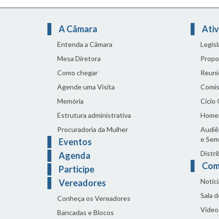
A Câmara
Ativ
Entenda a Câmara
Legis
Mesa Diretora
Propo
Como chegar
Reuni
Agende uma Visita
Comis
Memória
Ciclo
Estrutura administrativa
Home
Procuradoria da Mulher
Audiên
e Sem
Eventos
Distri
Agenda
Com
Participe
Notíci
Vereadores
Sala 
Conheça os Vereadores
Vídeo
Bancadas e Blocos