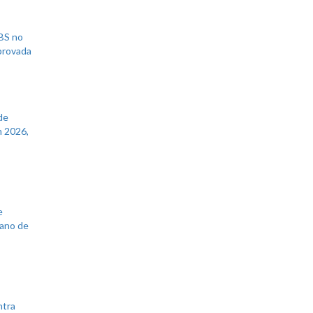
UBS no
aprovada
de
 2026,
e
lano de
ntra