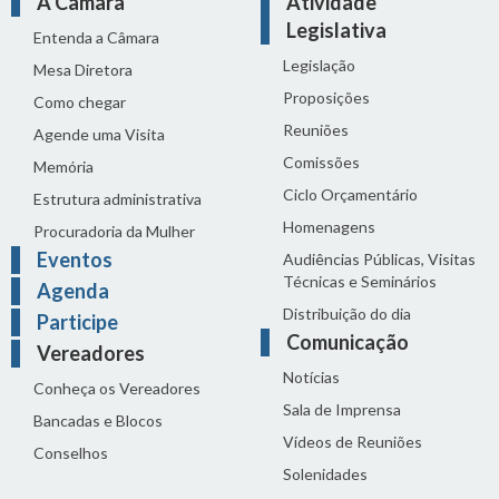
A Câmara
Atividade
Legislativa
Entenda a Câmara
Legislação
Mesa Diretora
Proposições
Como chegar
Reuniões
Agende uma Visita
Comissões
Memória
Ciclo Orçamentário
Estrutura administrativa
Homenagens
Procuradoria da Mulher
Eventos
Audiências Públicas, Visitas
Técnicas e Seminários
Agenda
Distribuição do dia
Participe
Comunicação
Vereadores
Notícias
Conheça os Vereadores
Sala de Imprensa
Bancadas e Blocos
Vídeos de Reuniões
Conselhos
Solenidades