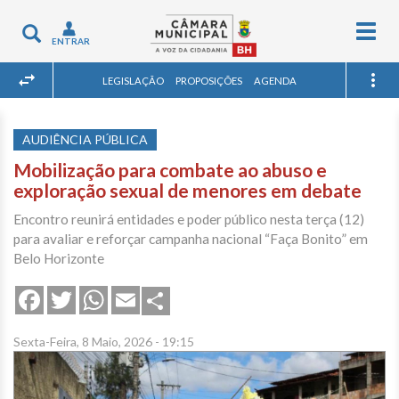
Togg
Toggle
ENTRAR
navig
navigation
LEGISLAÇÃO
PROPOSIÇÕES
AGENDA
AUDIÊNCIA PÚBLICA
Mobilização para combate ao abuso e
exploração sexual de menores em debate
Encontro reunirá entidades e poder público nesta terça (12)
para avaliar e reforçar campanha nacional “Faça Bonito” em
Belo Horizonte
Share
Facebook
Twitter
WhatsApp
Email
Sexta-Feira, 8 Maio, 2026 - 19:15