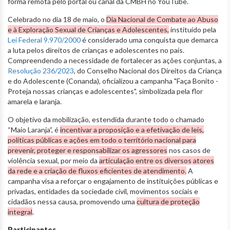
forma remota pelo portal ou canal da CMBH no YouTube.
Celebrado no dia 18 de maio, o
Dia Nacional de Combate ao Abuso
e à Exploração Sexual de Crianças e Adolescentes,
instituído pela
Lei Federal 9.970/2000
é considerado uma conquista que demarca
a luta pelos direitos de crianças e adolescentes no país.
Compreendendo a necessidade de fortalecer as ações conjuntas, a
Resolução 236/2023
, do Conselho Nacional dos Direitos da Criança
e do Adolescente (Conanda), oficializou a campanha "Faça Bonito -
Proteja nossas crianças e adolescentes", simbolizada pela flor
amarela e laranja.
O objetivo da mobilização, estendida durante todo o chamado
“Maio Laranja”, é
incentivar a proposição e a efetivação de leis,
políticas públicas e ações em todo o território nacional para
prevenir, proteger e responsabilizar os agressores
nos casos de
violência sexual, por meio da
articulação entre os diversos atores
da rede e a
criação de fluxos eficientes de atendimento.
A
campanha visa a reforçar o engajamento de instituições públicas e
privadas, entidades da sociedade civil, movimentos sociais e
cidadãos nessa causa, promovendo uma
cultura de proteção
integral
.
Participantes