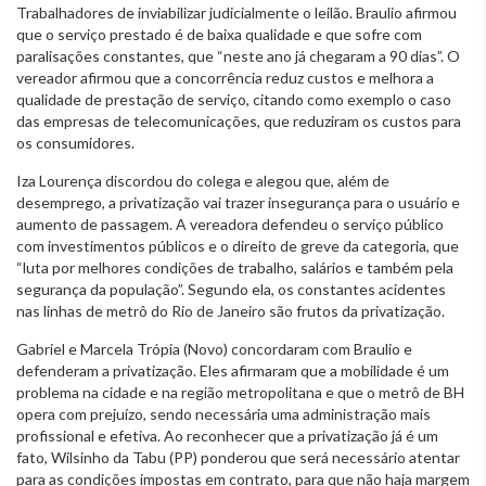
Trabalhadores de inviabilizar judicialmente o leilão. Braulio afirmou
que o serviço prestado é de baixa qualidade e que sofre com
paralisações constantes, que “neste ano já chegaram a 90 dias”. O
vereador afirmou que a concorrência reduz custos e melhora a
qualidade de prestação de serviço, citando como exemplo o caso
das empresas de telecomunicações, que reduziram os custos para
os consumidores.
Iza Lourença discordou do colega e alegou que, além de
desemprego, a privatização vai trazer insegurança para o usuário e
aumento de passagem. A vereadora defendeu o serviço público
com investimentos públicos e o direito de greve da categoria, que
“luta por melhores condições de trabalho, salários e também pela
segurança da população”. Segundo ela, os constantes acidentes
nas linhas de metrô do Rio de Janeiro são frutos da privatização.
Gabriel e Marcela Trópia (Novo) concordaram com Braulio e
defenderam a privatização. Eles afirmaram que a mobilidade é um
problema na cidade e na região metropolitana e que o metrô de BH
opera com prejuízo, sendo necessária uma administração mais
profissional e efetiva. Ao reconhecer que a privatização já é um
fato, Wilsinho da Tabu (PP) ponderou que será necessário atentar
para as condições impostas em contrato, para que não haja margem