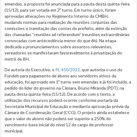
emendas, a proposta foi anunciada para a pauta desta quinta-feira
(15/12), para ser votada em 2º turno. Em turno único, foram
aprovadas alterações no Regimento Interno da CMBH,
mudando normas para realização de reuniões conjuntas das
comissões e tramitação das contas do prefeito, além da extinção
das chamadas “reuniões ad referendum” (reuniões extraordinárias
convocadas com antecedência menor do que 6h). Na etapa
dedicada a pronunciamentos sobre assuntos relevantes,
vereadores se manifestaram favoravelmente à privatização do
metrô de BH.
De autoria do Executivo, o
PL 450/2022
, que autoriza o uso do
Fundeb para pagamento de abono aos servidores ativos da
educação, foi aprovado em 1º turno sem emendas e já foi incluído, a
pedido do líder do governo na Câmara, Bruno Miranda (PDT), na
pauta desta quinta-feira (15/12). De acordo com o texto, a
utilização dos recursos poderá ocorrer conforme portaria da
Secretaria Municipal de Educação e mediante aprovação prévia da
Câmara de Coordenação Geral (CCG). O projeto ainda estabelece
que o valor do abono não poderá ser superior a 250% do
vencimento-base inicial do nível 12 do cargo de professor
municipal.