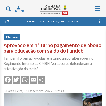
Togg
Toggle
ENTRAR
navig
navigation
LEGISLAÇÃO
PROPOSIÇÕES
AGENDA
Plenário
Aprovado em 1º turno pagamento de abono
para educação com saldo do Fundeb
Também foram aprovadas, em turno único, alterações no
Regimento Interno da CMBH. Vereadores defenderam a
privatização do metrô
Share
Facebook
Twitter
WhatsApp
Email
Quarta-Feira, 14 Dezembro, 2022 - 19:30