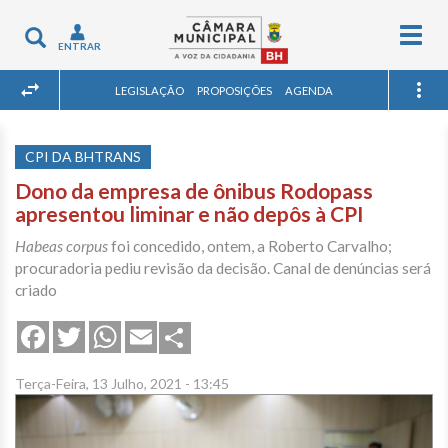
Togg
Toggle
ENTRAR
navig
navigation
LEGISLAÇÃO
PROPOSIÇÕES
AGENDA
CPI DA BHTRANS
Dono da empresa de ônibus Rodopass
apresentou liminar e não depôs à CPI
Habeas corpus
foi concedido, ontem, a Roberto Carvalho;
procuradoria pediu revisão da decisão. Canal de denúncias será
criado
Share
Facebook
Twitter
WhatsApp
Email
Terça-Feira, 13 Julho, 2021 - 13:45