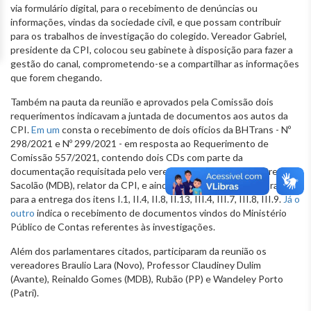
via formulário digital, para o recebimento de denúncias ou
informações, vindas da sociedade civil, e que possam contribuir
para os trabalhos de investigação do colegido. Vereador Gabriel,
presidente da CPI, colocou seu gabinete à disposição para fazer a
gestão do canal, comprometendo-se a compartilhar as informações
que forem chegando.
Também na pauta da reunião e aprovados pela Comissão dois
requerimentos indicavam a juntada de documentos aos autos da
CPI.
Em um
consta o recebimento de dois ofícios da BHTrans - Nº
298/2021 e Nº 299/2021 - em resposta ao Requerimento de
Comissão 557/2021, contendo dois CDs com parte da
documentação requisitada pelo vereador Reinaldo Gomes Preto
Sacolão (MDB), relator da CPI, e ainda pedido de dilação de prazo,
para a entrega dos itens I.1, II.4, II.8, II.13, III.4, III.7, III.8, III.9.
Já o
outro
indica o recebimento de documentos vindos do Ministério
Público de Contas referentes às investigações.
Além dos parlamentares citados, participaram da reunião os
vereadores Braulio Lara (Novo), Professor Claudiney Dulim
(Avante), Reinaldo Gomes (MDB), Rubão (PP) e Wandeley Porto
(Patri).