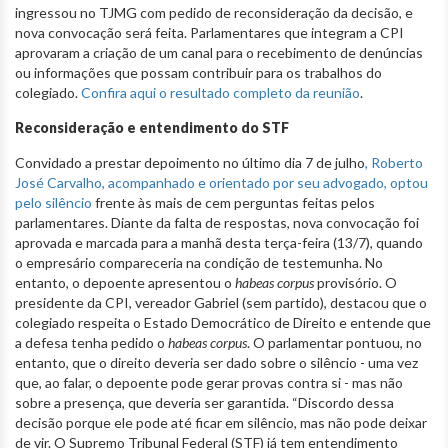
ingressou no TJMG com pedido de reconsideração da decisão, e
nova convocação será feita. Parlamentares que integram a CPI
aprovaram a criação de um canal para o recebimento de denúncias
ou informações que possam contribuir para os trabalhos do
colegiado.
Confira aqui o resultado completo da reunião
.
Reconsideração e entendimento do STF
Convidado a prestar depoimento no último dia 7 de julho
, Roberto
José Carvalho, acompanhado e orientado por seu advogado, optou
pelo silêncio
frente às mais de cem perguntas feitas pelos
parlamentares. Diante da falta de respostas, nova convocação foi
aprovada e marcada para a manhã desta terça-feira (13/7), quando
o empresário compareceria na condição de testemunha. No
entanto, o depoente apresentou o
habeas corpus
provisório. O
presidente da CPI, vereador Gabriel (sem partido), destacou que o
colegiado respeita o Estado Democrático de Direito e entende que
a defesa tenha pedido o
habeas corpus
. O parlamentar pontuou, no
entanto, que o direito deveria ser dado sobre o silêncio - uma vez
que, ao falar, o depoente pode gerar provas contra si - mas não
sobre a presença, que deveria ser garantida. “Discordo dessa
decisão porque ele pode até ficar em silêncio, mas não pode deixar
de vir. O Supremo Tribunal Federal (STF) já tem entendimento