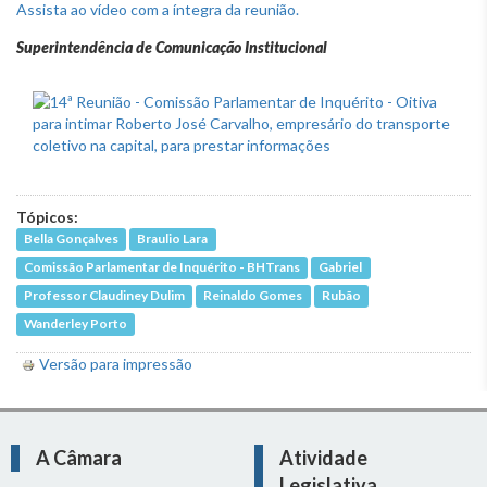
Assista ao vídeo com a íntegra da reunião.
Superintendência de Comunicação Institucional
Tópicos:
Bella Gonçalves
Braulio Lara
Comissão Parlamentar de Inquérito - BHTrans
Gabriel
Professor Claudiney Dulim
Reinaldo Gomes
Rubão
Wanderley Porto
Versão para impressão
A Câmara
Atividade
Legislativa