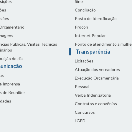
sições
Sine
ões
Conciliação
sões
Posto de Identificação
 Orçamentário
Procon
nagens
Internet Popular
cias Públicas, Visitas Técnicas
Ponto de atendimento à mulhe
inários
Transparência
buição do dia
Licitações
unicação
Atuação dos vereadores
as
Execução Orçamentária
de Imprensa
Pessoal
s de Reuniões
Verba Indenizatória
idades
Contratos e convênios
Concursos
LGPD