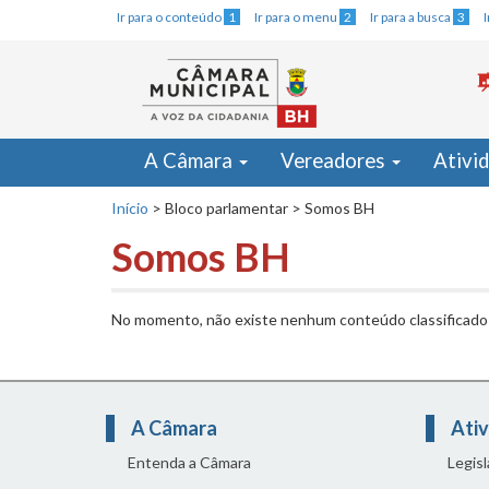
Ir para o conteúdo
1
Ir para o menu
2
Ir para a busca
3
A Câmara
Vereadores
Ativi
Início
>
Bloco parlamentar
>
Somos BH
Somos BH
No momento, não existe nenhum conteúdo classificado
A Câmara
Ativ
Entenda a Câmara
Legis