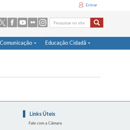
Entrar
Formulário
de busca
Comunicação
Educação Cidadã
Links Úteis
Fale com a Câmara