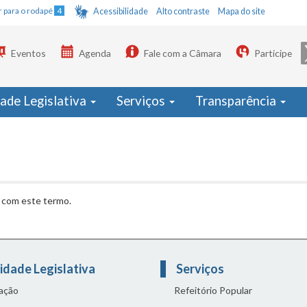
Ir para o rodapé
4
Acessibilidade
Alto contraste
Mapa do site
Eventos
Agenda
Fale com a Câmara
Participe
dade Legislativa
Serviços
Transparência
 com este termo.
idade Legislativa
Serviços
lação
Refeitório Popular