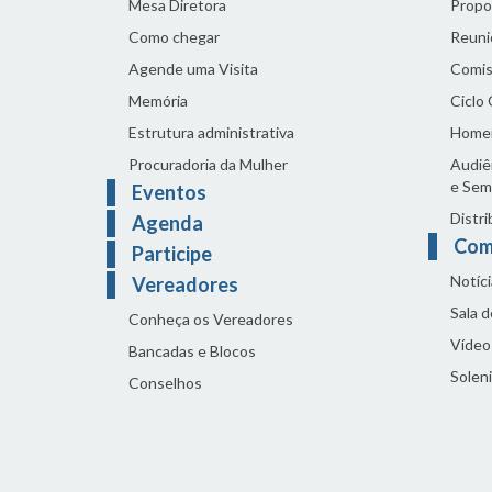
Mesa Diretora
Propo
Como chegar
Reuni
Agende uma Visita
Comis
Memória
Ciclo
Estrutura administrativa
Home
Procuradoria da Mulher
Audiên
e Sem
Eventos
Distri
Agenda
Com
Participe
Notíci
Vereadores
Sala 
Conheça os Vereadores
Vídeo
Bancadas e Blocos
Solen
Conselhos