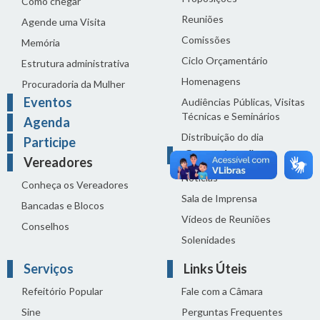
Como chegar
Reuniões
Agende uma Visita
Comissões
Memória
Ciclo Orçamentário
Estrutura administrativa
Homenagens
Procuradoria da Mulher
Eventos
Audiências Públicas, Visitas
Técnicas e Seminários
Agenda
Distribuição do dia
Participe
Comunicação
Vereadores
Notícias
Conheça os Vereadores
Sala de Imprensa
Bancadas e Blocos
Vídeos de Reuniões
Conselhos
Solenidades
Serviços
Links Úteis
Refeitório Popular
Fale com a Câmara
Sine
Perguntas Frequentes