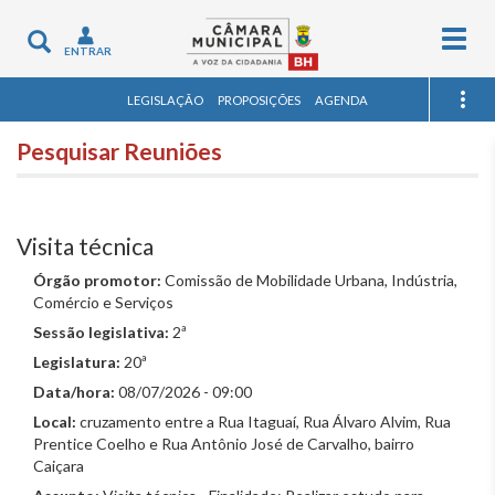
Togg
Toggle
ENTRAR
navig
navigation
LEGISLAÇÃO
PROPOSIÇÕES
AGENDA
Pesquisar Reuniões
Visita técnica
Órgão promotor:
Comissão de Mobilidade Urbana, Indústria,
Comércio e Serviços
Sessão legislativa:
2ª
Legislatura:
20ª
Data/hora:
08/07/2026 - 09:00
Local:
cruzamento entre a Rua Itaguaí, Rua Álvaro Alvim, Rua
Prentice Coelho e Rua Antônio José de Carvalho, bairro
Caiçara