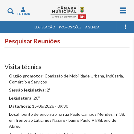
Togg
Toggle
ENTRAR
navig
navigation
LEGISLAÇÃO
PROPOSIÇÕES
AGENDA
Pesquisar Reuniões
Visita técnica
Órgão promotor:
Comissão de Mobilidade Urbana, Indústria,
Comércio e Serviços
Sessão legislativa:
2ª
Legislatura:
20ª
Data/hora:
15/06/2026 - 09:30
Local:
ponto de encontro na rua Paulo Campos Mendes, n° 38,
em frente ao Laticínios Nazaré - bairro Paulo VI/Ribeiro de
Abreu