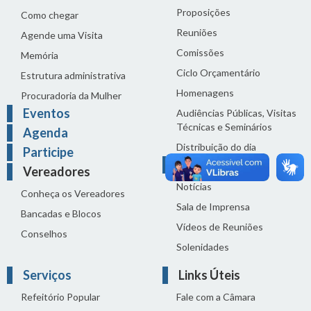
Proposições
Como chegar
Reuniões
Agende uma Visita
Comissões
Memória
Ciclo Orçamentário
Estrutura administrativa
Homenagens
Procuradoria da Mulher
Eventos
Audiências Públicas, Visitas
Técnicas e Seminários
Agenda
Distribuição do dia
Participe
Comunicação
Vereadores
Notícias
Conheça os Vereadores
Sala de Imprensa
Bancadas e Blocos
Vídeos de Reuniões
Conselhos
Solenidades
Serviços
Links Úteis
Refeitório Popular
Fale com a Câmara