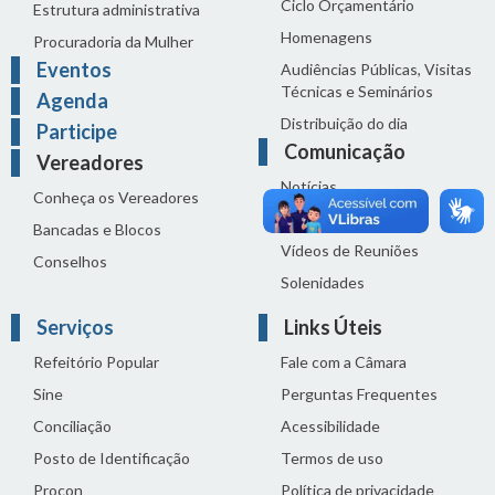
Ciclo Orçamentário
Estrutura administrativa
Homenagens
Procuradoria da Mulher
Eventos
Audiências Públicas, Visitas
Técnicas e Seminários
Agenda
Distribuição do dia
Participe
Comunicação
Vereadores
Notícias
Conheça os Vereadores
Sala de Imprensa
Bancadas e Blocos
Vídeos de Reuniões
Conselhos
Solenidades
Serviços
Links Úteis
Refeitório Popular
Fale com a Câmara
Sine
Perguntas Frequentes
Conciliação
Acessibilidade
Posto de Identificação
Termos de uso
Procon
Política de privacidade