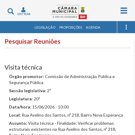
Togg
Toggle
ENTRAR
navig
navigation
LEGISLAÇÃO
PROPOSIÇÕES
AGENDA
Pesquisar Reuniões
Visita técnica
Órgão promotor:
Comissão de Administração Pública e
Segurança Pública
Sessão legislativa:
2ª
Legislatura:
20ª
Data/hora:
15/06/2026 - 10:00
Local:
Rua Avelino dos Santos, nº 218, Bairro Nova Esperança
Assunto:
Visita técnica - Finalidade: Verificar problemas
estruturais existentes na Rua Avelino dos Santos, nº 218,