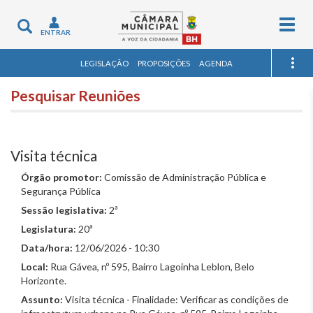
Togg
Toggle
ENTRAR
navig
navigation
LEGISLAÇÃO
PROPOSIÇÕES
AGENDA
Pesquisar Reuniões
Visita técnica
Órgão promotor:
Comissão de Administração Pública e
Segurança Pública
Sessão legislativa:
2ª
Legislatura:
20ª
Data/hora:
12/06/2026 - 10:30
Local:
Rua Gávea, nº 595, Bairro Lagoinha Leblon, Belo
Horizonte.
Assunto:
Visita técnica - Finalidade: Verificar as condições de