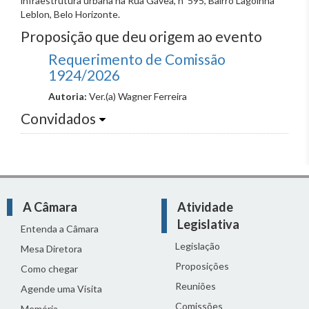
infraestrutura urbana na Rua Gávea, nº 595, Bairro Lagoinha
Leblon, Belo Horizonte.
Proposição que deu origem ao evento
Requerimento de Comissão
1924/2026
Autoria:
Ver.(a) Wagner Ferreira
Convidados
A Câmara
Atividade
Legislativa
Entenda a Câmara
Legislação
Mesa Diretora
Proposições
Como chegar
Reuniões
Agende uma Visita
Comissões
Memória