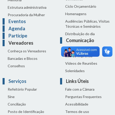
Ciclo Orçamentário
Estrutura administrativa
Homenagens
Procuradoria da Mulher
Eventos
Audiências Públicas, Visitas
Técnicas e Seminários
Agenda
Distribuição do dia
Participe
Comunicação
Vereadores
Notícias
Conheça os Vereadores
Sala de Imprensa
Bancadas e Blocos
Vídeos de Reuniões
Conselhos
Solenidades
Serviços
Links Úteis
Refeitório Popular
Fale com a Câmara
Sine
Perguntas Frequentes
Conciliação
Acessibilidade
Posto de Identificação
Termos de uso