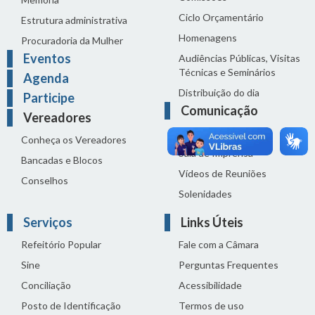
Ciclo Orçamentário
Estrutura administrativa
Homenagens
Procuradoria da Mulher
Eventos
Audiências Públicas, Visitas
Técnicas e Seminários
Agenda
Distribuição do dia
Participe
Comunicação
Vereadores
Notícias
Conheça os Vereadores
Sala de Imprensa
Bancadas e Blocos
Vídeos de Reuniões
Conselhos
Solenidades
Serviços
Links Úteis
Refeitório Popular
Fale com a Câmara
Sine
Perguntas Frequentes
Conciliação
Acessibilidade
Posto de Identificação
Termos de uso