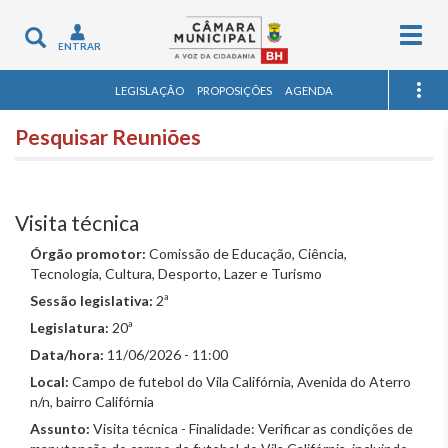
Togg
Toggle
ENTRAR
navig
navigation
LEGISLAÇÃO
PROPOSIÇÕES
AGENDA
Pesquisar Reuniões
Visita técnica
Órgão promotor:
Comissão de Educação, Ciência,
Tecnologia, Cultura, Desporto, Lazer e Turismo
Sessão legislativa:
2ª
Legislatura:
20ª
Data/hora:
11/06/2026 - 11:00
Local:
Campo de futebol do Vila Califórnia, Avenida do Aterro
n/n, bairro Califórnia
Assunto:
Visita técnica - Finalidade: Verificar as condições de