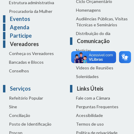
Ciclo Orçamentário
Estrutura administrativa
Homenagens
Procuradoria da Mulher
Eventos
Audiências Públicas, Visitas
Técnicas e Seminários
Agenda
Distribuição do dia
Participe
Comunicação
Vereadores
Notícias
Conheça os Vereadores
Sala de Imprensa
Bancadas e Blocos
Vídeos de Reuniões
Conselhos
Solenidades
Serviços
Links Úteis
Refeitório Popular
Fale com a Câmara
Sine
Perguntas Frequentes
Conciliação
Acessibilidade
Posto de Identificação
Termos de uso
Procon
Política de privacidade