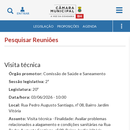
Togg
Toggle
ENTRAR
navig
navigation
LEGISLAÇÃO
PROPOSIÇÕES
AGENDA
Pesquisar Reuniões
Visita técnica
Órgão promotor:
Comissão de Saúde e Saneamento
Sessão legislativa:
2ª
Legislatura:
20ª
Data/hora:
03/06/2026 - 10:00
Local:
Rua Pedro Augusto Santiago, nº 08, Bairro Jardim
Vitória
Assunto:
Visita técnica - Finalidade: Avaliar problemas
relacionados a alagamento e condições sanitárias na Rua