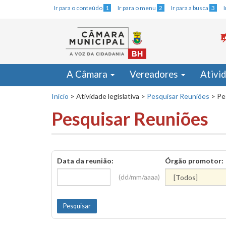
Ir para o conteúdo
1
Ir para o menu
2
Ir para a busca
3
A Câmara
Vereadores
Ativi
Início
>
Atividade legislativa
>
Pesquisar Reuniões
>
Pe
Pesquisar Reuniões
Data da reunião:
Órgão promotor:
(dd/mm/aaaa)