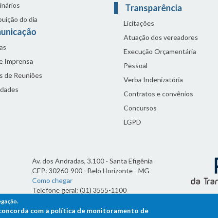
inários
Transparência
buição do dia
Licitações
unicação
Atuação dos vereadores
as
Execução Orçamentária
de Imprensa
Pessoal
s de Reuniões
Verba Indenizatória
idades
Contratos e convênios
Concursos
LGPD
Av. dos Andradas, 3.100 - Santa Efigênia
CEP: 30260-900 - Belo Horizonte - MG
Como chegar
Telefone geral: (31) 3555-1100
Horário de funcionamento:
egação.
7h às 19h
ê concorda com a política de monitoramento de