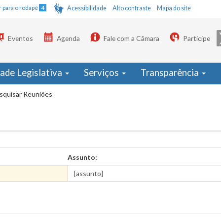
Ir para o rodapé
4
Acessibilidade
Alto contraste
Mapa do site
Eventos
Agenda
Fale com a Câmara
Participe
dade Legislativa
Serviços
Transparência
squisar Reuniões
Assunto: