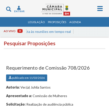
Togg
Toggle
ENTRAR
navig
navigation
LEGISLAÇÃO
PROPOSIÇÕES
AGENDA
AO VIVO
Assista às reuniões em tempo real
Pesquisar Proposições
Requerimento de Comissão 708/2026
publicado em 11/03/2026
Autoria:
Ver.(a) Juhlia Santos
Apresentado a:
Comissão de Mulheres
Solicitação:
Realização de audiência pública