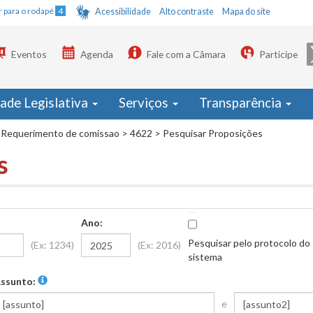
Ir para o rodapé
4
Acessibilidade
Alto contraste
Mapa do site
Eventos
Agenda
Fale com a Câmara
Participe
dade Legislativa
Serviços
Transparência
Requerimento de comissao
>
4622
>
Pesquisar Proposições
s
Ano:
Pesquisar pelo protocolo do
(Ex: 1234)
(Ex: 2016)
sistema
ssunto:
e