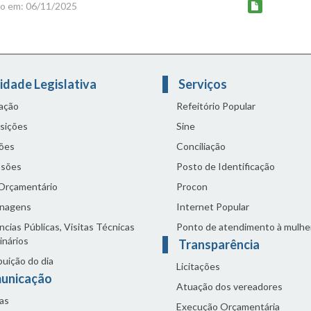
do em: 06/11/2025
idade Legislativa
Serviços
lação
Refeitório Popular
sições
Sine
ões
Conciliação
sões
Posto de Identificação
 Orçamentário
Procon
nagens
Internet Popular
cias Públicas, Visitas Técnicas
Ponto de atendimento à mulhe
inários
Transparência
buição do dia
Licitações
unicação
Atuação dos vereadores
as
Execução Orçamentária