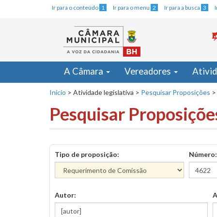
Ir para o conteúdo
1
Ir para o menu
2
Ir para a busca
3
A Câmara
Vereadores
Ativi
Início
>
Atividade legislativa
>
Pesquisar Proposições
>
Pesquisar Proposiçõe
Tipo de proposição:
Número:
Autor:
A