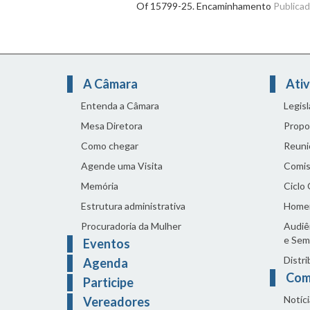
Of 15799-25. Encaminhamento
Publica
A Câmara
Ativ
Entenda a Câmara
Legis
Mesa Diretora
Propo
Como chegar
Reuni
Agende uma Visita
Comis
Memória
Ciclo
Estrutura administrativa
Home
Procuradoria da Mulher
Audiên
e Sem
Eventos
Distri
Agenda
Com
Participe
Notíci
Vereadores