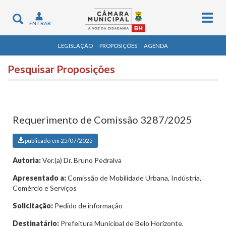
Togg
Toggle
ENTRAR
navig
navigation
LEGISLAÇÃO
PROPOSIÇÕES
AGENDA
Pesquisar Proposições
Requerimento de Comissão 3287/2025
publicado em 25/07/2025
Autoria:
Ver.(a) Dr. Bruno Pedralva
Apresentado a:
Comissão de Mobilidade Urbana, Indústria,
Comércio e Serviços
Solicitação:
Pedido de informação
Destinatário:
Prefeitura Municipal de Belo Horizonte,