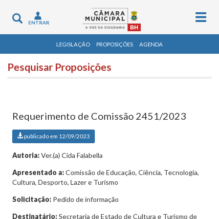
Togg
Toggle
ENTRAR
navig
navigation
LEGISLAÇÃO
PROPOSIÇÕES
AGENDA
Pesquisar Proposições
Requerimento de Comissão 2451/2023
publicado em 12/09/2023
Autoria:
Ver.(a) Cida Falabella
Apresentado a:
Comissão de Educação, Ciência, Tecnologia,
Cultura, Desporto, Lazer e Turismo
Solicitação:
Pedido de informação
Destinatário:
Secretaria de Estado de Cultura e Turismo de