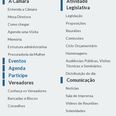
A Câmara
Atividade
Legislativa
Entenda a Câmara
Legislação
Mesa Diretora
Proposições
Como chegar
Reuniões
Agende uma Visita
Comissões
Memória
Ciclo Orçamentário
Estrutura administrativa
Homenagens
Procuradoria da Mulher
Eventos
Audiências Públicas, Visitas
Técnicas e Seminários
Agenda
Distribuição do dia
Participe
Comunicação
Vereadores
Notícias
Conheça os Vereadores
Sala de Imprensa
Bancadas e Blocos
Vídeos de Reuniões
Conselhos
Solenidades