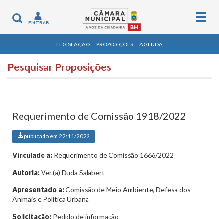
Togg
Toggle
ENTRAR
navig
navigation
LEGISLAÇÃO
PROPOSIÇÕES
AGENDA
Pesquisar Proposições
Requerimento de Comissão 1918/2022
publicado em 22/11/2022
Vinculado a:
Requerimento de Comissão 1666/2022
Autoria:
Ver.(a) Duda Salabert
Apresentado a:
Comissão de Meio Ambiente, Defesa dos
Animais e Política Urbana
Solicitação:
Pedido de informação