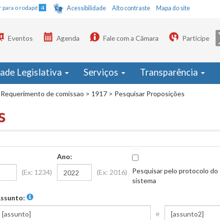
Ir para o rodapé
4
Acessibilidade
Alto contraste
Mapa do site
Eventos
Agenda
Fale com a Câmara
Participe
dade Legislativa
Serviços
Transparência
Requerimento de comissao
>
1917
>
Pesquisar Proposições
s
Ano:
Pesquisar pelo protocolo do
(Ex: 1234)
(Ex: 2016)
sistema
ssunto:
e