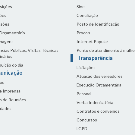
sições
Sine
ões
Conciliação
sões
Posto de Identificação
 Orçamentário
Procon
nagens
Internet Popular
cias Públicas, Visitas Técnicas
Ponto de atendimento à mulhe
inários
Transparência
buição do dia
Licitações
unicação
Atuação dos vereadores
as
Execução Orçamentária
de Imprensa
Pessoal
s de Reuniões
Verba Indenizatória
idades
Contratos e convênios
Concursos
LGPD