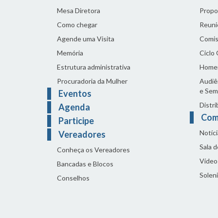
Mesa Diretora
Propo
Como chegar
Reuni
Agende uma Visita
Comis
Memória
Ciclo
Estrutura administrativa
Home
Procuradoria da Mulher
Audiên
e Sem
Eventos
Distri
Agenda
Com
Participe
Notíci
Vereadores
Sala 
Conheça os Vereadores
Vídeo
Bancadas e Blocos
Solen
Conselhos