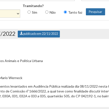
Tramitando?
Sim
Não
Tanto faz
7/2022
publicado em 22/11/2022
s Animais e Política Urbana
 Mario Werneck
mentos levantados em Audiência Pública realizada dia 08/11/2022 nest
nto de Comissão nº 1666/2022, a qual teve como finalidade discutir in
, 030A, 031, 032A e 033 a 035, quarteirão 505, do CP 042192-1, no bai