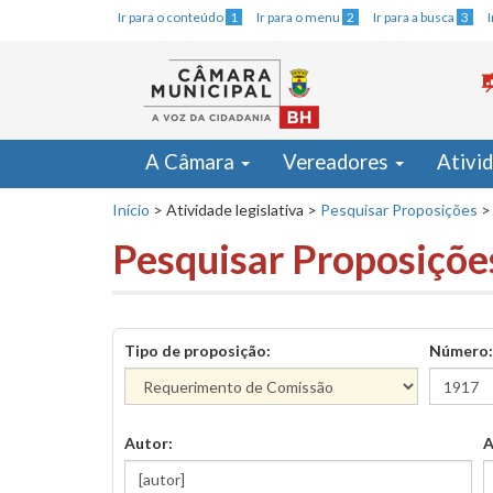
Ir para o conteúdo
1
Ir para o menu
2
Ir para a busca
3
A Câmara
Vereadores
Ativi
Início
>
Atividade legislativa
>
Pesquisar Proposições
>
Pesquisar Proposiçõe
Tipo de proposição:
Número:
Autor:
A