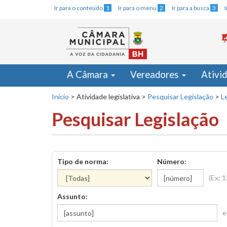
Ir para o conteúdo
1
Ir para o menu
2
Ir para a busca
3
A Câmara
Vereadores
Ativi
Início
>
Atividade legislativa
>
Pesquisar Legislação
>
Le
Pesquisar Legislação
Tipo de norma:
Número:
(Ex: 
Assunto:
e