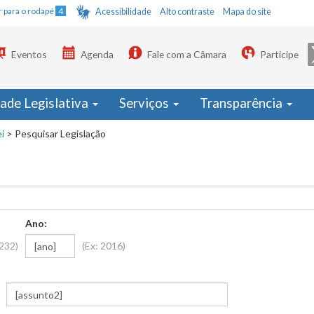
Ir para o rodapé
4
Acessibilidade
Alto contraste
Mapa do site
Eventos
Agenda
Fale com a Câmara
Participe
dade Legislativa
Serviços
Transparência
i
>
Pesquisar Legislação
Ano:
1232)
(Ex: 2016)