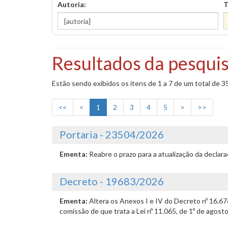
Autoria:
T
Resultados da pesquis
Estão sendo exibidos os itens de 1 a 7 de um total de 3
<<
<
1
2
3
4
5
>
>>
Portaria - 23504/2026
Ementa:
Reabre o prazo para a atualização da declar
Decreto - 19683/2026
Ementa:
Altera os Anexos I e IV do Decreto nº 16.6
comissão de que trata a Lei nº 11.065, de 1º de agost