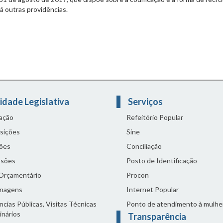
dá outras providências.
idade Legislativa
Serviços
lação
Refeitório Popular
sições
Sine
ões
Conciliação
sões
Posto de Identificação
 Orçamentário
Procon
nagens
Internet Popular
cias Públicas, Visitas Técnicas
Ponto de atendimento à mulhe
inários
Transparência