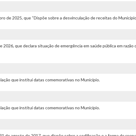
ro de 2025, que “Dispõe sobre a desvinculação de receitas do Município.
 de 2026, que declara situação de emergência em saúde pública em razão
islação que institui datas comemorativas no Município.
islação que institui datas comemorativas no Município.
 31 de agosto de 2017, que dispõe sobre a codificação e a forma de re