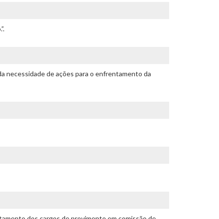
”.
 da necessidade de ações para o enfrentamento da
crutamento dos cargos de provimento em comissão de