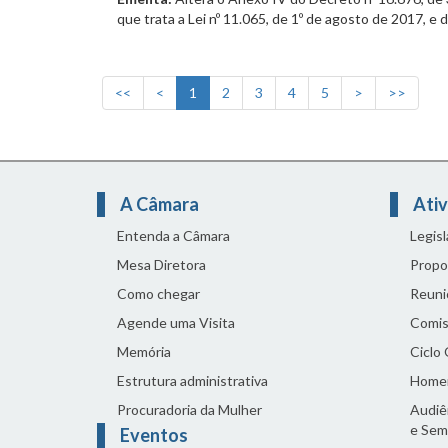
que trata a Lei nº 11.065, de 1º de agosto de 2017, e 
<<
<
1
2
3
4
5
>
>>
A Câmara
Ativ
Entenda a Câmara
Legis
Mesa Diretora
Propo
Como chegar
Reuni
Agende uma Visita
Comis
Memória
Ciclo
Estrutura administrativa
Home
Procuradoria da Mulher
Audiên
e Sem
Eventos