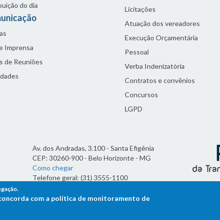
buição do dia
Licitações
unicação
Atuação dos vereadores
as
Execução Orçamentária
de Imprensa
Pessoal
s de Reuniões
Verba Indenizatória
idades
Contratos e convênios
Concursos
LGPD
Av. dos Andradas, 3.100 - Santa Efigênia
CEP: 30260-900 - Belo Horizonte - MG
Como chegar
Telefone geral: (31) 3555-1100
Horário de funcionamento:
egação.
7h às 19h
ê concorda com a política de monitoramento de