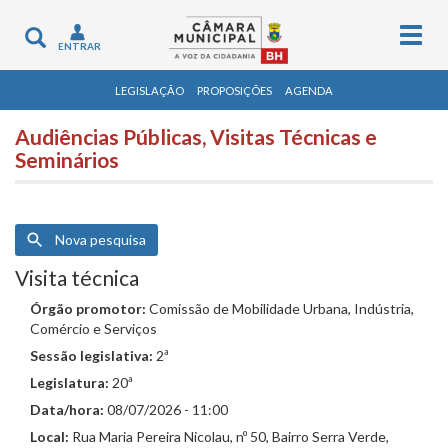
Togg
Toggle
ENTRAR
navig
navigation
LEGISLAÇÃO
PROPOSIÇÕES
AGENDA
Audiências Públicas, Visitas Técnicas e
Seminários
Nova pesquisa
Visita técnica
Órgão promotor:
Comissão de Mobilidade Urbana, Indústria,
Comércio e Serviços
Sessão legislativa:
2ª
Legislatura:
20ª
Data/hora:
08/07/2026 - 11:00
Local:
Rua Maria Pereira Nicolau, nº 50, Bairro Serra Verde,