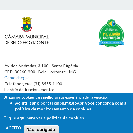
Av. dos Andradas, 3.100 - Santa Efigênia
CEP: 30260-900 - Belo Horizonte - MG
Como chegar
Telefone geral: (31) 3555-1100
Horário de funcionamento:
7h às 19h
Utilizamos cookies para melhorar sua experiência de navegação.
Ao utilizar o portal cmbh.mg.gov.br, você concorda com a
política de monitoramento de cookies.
Clique aqui para ver a política de cookies
FALE COM A CÂMARA
ACEITO
Não, obrigado.
Ouvidoria - Lei de Acesso à Informação