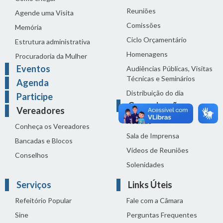
Reuniões
Agende uma Visita
Comissões
Memória
Ciclo Orçamentário
Estrutura administrativa
Homenagens
Procuradoria da Mulher
Eventos
Audiências Públicas, Visitas
Técnicas e Seminários
Agenda
Distribuição do dia
Participe
Comunicação
Vereadores
Notícias
Conheça os Vereadores
Sala de Imprensa
Bancadas e Blocos
Vídeos de Reuniões
Conselhos
Solenidades
Serviços
Links Úteis
Refeitório Popular
Fale com a Câmara
Sine
Perguntas Frequentes