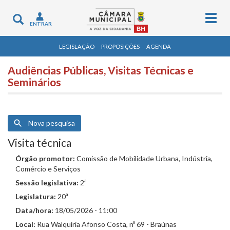
Togg
Toggle
ENTRAR
navig
navigation
LEGISLAÇÃO
PROPOSIÇÕES
AGENDA
Audiências Públicas, Visitas Técnicas e
Seminários
Nova pesquisa
Visita técnica
Órgão promotor:
Comissão de Mobilidade Urbana, Indústria,
Comércio e Serviços
Sessão legislativa:
2ª
Legislatura:
20ª
Data/hora:
18/05/2026 - 11:00
Local:
Rua Walquíria Afonso Costa, nº 69 - Braúnas