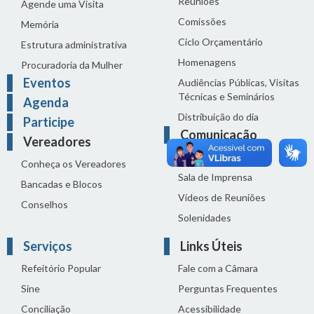
Reuniões
Agende uma Visita
Comissões
Memória
Ciclo Orçamentário
Estrutura administrativa
Homenagens
Procuradoria da Mulher
Eventos
Audiências Públicas, Visitas
Técnicas e Seminários
Agenda
Distribuição do dia
Participe
Comunicação
Vereadores
Notícias
Conheça os Vereadores
Sala de Imprensa
Bancadas e Blocos
Vídeos de Reuniões
Conselhos
Solenidades
Serviços
Links Úteis
Refeitório Popular
Fale com a Câmara
Sine
Perguntas Frequentes
Conciliação
Acessibilidade