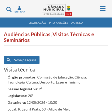
Togg
Toggle
ENTRAR
navig
navigation
LEGISLAÇÃO
PROPOSIÇÕES
AGENDA
Audiências Públicas, Visitas Técnicas e
Seminários
Nova pesquisa
Visita técnica
Órgão promotor:
Comissão de Educação, Ciência,
Tecnologia, Cultura, Desporto, Lazer e Turismo
Sessão legislativa:
2ª
Legislatura:
20ª
Data/hora:
12/05/2026 - 10:30
Local:
R. Leonil Prata, 53 - Alípio de Melo