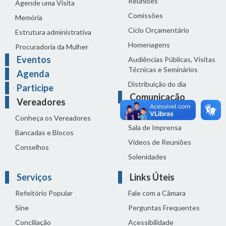
Reuniões
Agende uma Visita
Comissões
Memória
Ciclo Orçamentário
Estrutura administrativa
Homenagens
Procuradoria da Mulher
Eventos
Audiências Públicas, Visitas
Técnicas e Seminários
Agenda
Distribuição do dia
Participe
Comunicação
Vereadores
Notícias
Conheça os Vereadores
Sala de Imprensa
Bancadas e Blocos
Vídeos de Reuniões
Conselhos
Solenidades
Serviços
Links Úteis
Refeitório Popular
Fale com a Câmara
Sine
Perguntas Frequentes
Conciliação
Acessibilidade